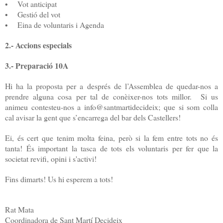
• Vot anticipat
• Gestió del vot
• Eina de voluntaris i Agenda
2.- Accions especials
3.- Preparació 10A
Hi ha la proposta per a després de l’Assemblea de quedar-nos a
prendre alguna cosa per tal de conèixer-nos tots millor. Si us
animeu contesteu-nos a info@santmartidecideix; que si som colla
cal avisar la gent que s’encarrega del bar dels Castellers!
Ei, és cert que tenim molta feina, però si la fem entre tots no és
tanta! És important la tasca de tots els voluntaris per fer que la
societat revifi, opini i s'activi!
Fins dimarts! Us hi esperem a tots!
Rat Mata
Coordinadora de Sant Martí Decideix